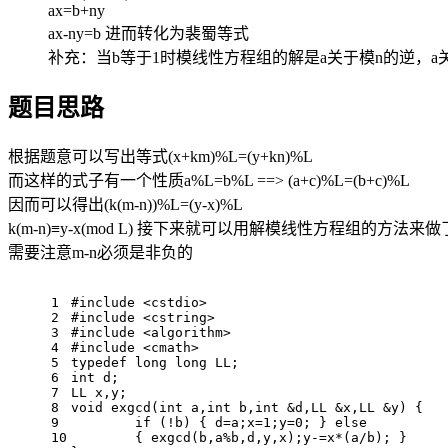
ax=b+ny
ax-ny=b 进而转化为裴蜀等式
补充：当b等于1时模线性方程组的解是a关于模n的逆，a
题目思路
根据题意可以写出等式(x+km)%L=(y+kn)%L
而这样的式子有一个性质a%L=b%L ==> (a+c)%L=(b+c)%L
因而可以得出(k(m-n))%L=(y-x)%L
k(m-n)≡y-x(mod L) 接下来就可以用解模线性方程组的方法来做
需要注意m-n必须是非负的
1
#
include
<cstdio>
2
#
include
<cstring>
3
#
include
<algorithm>
4
#
include
<cmath>
5
typedef
long
long
 LL;
6
int
 d;
7
LL x,y;
8
void
exgcd
(
int
 a,
int
 b,
int
 &d,LL &x,LL &y)
{
9
if
 (!b) { d=a;x=
1
;y=
0
; } 
else
10
	{ exgcd(b,a%b,d,y,x);y-=x*(a/b); }