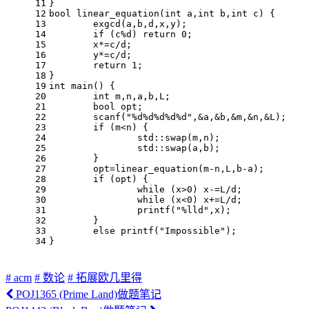
11
}
12
bool
linear_equation
(
int
 a,
int
 b,
int
 c)
{
13
	exgcd(a,b,d,x,y);
14
if
 (c%d) 
return
0
;
15
	x*=c/d;
16
	y*=c/d;
17
return
1
;
18
}
19
int
main
()
{
20
int
 m,n,a,b,L;
21
bool
 opt;
22
scanf
(
"%d%d%d%d%d"
,&a,&b,&m,&n,&L);
23
if
 (m<n) {
24
std
::swap(m,n);
25
std
::swap(a,b);
26
	}
27
	opt=linear_equation(m-n,L,b-a);
28
if
 (opt) {
29
while
 (x>
0
) x-=L/d;
30
while
 (x<
0
) x+=L/d;
31
printf
(
"%lld"
,x);
32
	}
33
else
printf
(
"Impossible"
);
34
}
# acm
# 数论
# 拓展欧几里得
POJ1365 (Prime Land)做题笔记