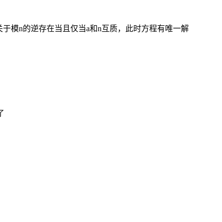
关于模n的逆存在当且仅当a和n互质，此时方程有唯一解
了