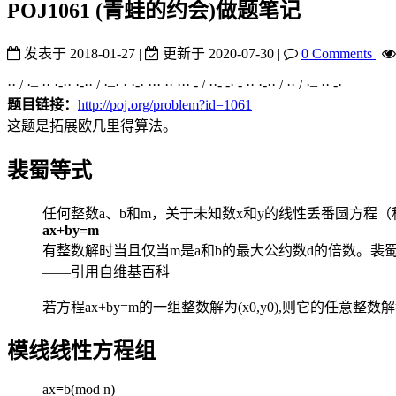
POJ1061 (青蛙的约会)做题笔记
发表于
2018-01-27
|
更新于
2020-07-30
|
0 Comments
|
·· / ·– ·· ·-·· ·-·· / ·–· · ·-· ··· ·· ··· - / ··- -· - ·· ·-·· / ·· / ·– ·· -·
题目链接：
http://poj.org/problem?id=1061
这题是拓展欧几里得算法。
裴蜀等式
任何整数a、b和m，关于未知数x和y的线性丢番圆方程
ax+by=m
有整数解时当且仅当m是a和b的最大公约数d的倍数。裴
——引用自维基百科
若方程ax+by=m的一组整数解为(x0,y0),则它的任意整数解都可以写成(
模线线性方程组
ax≡b(mod n)