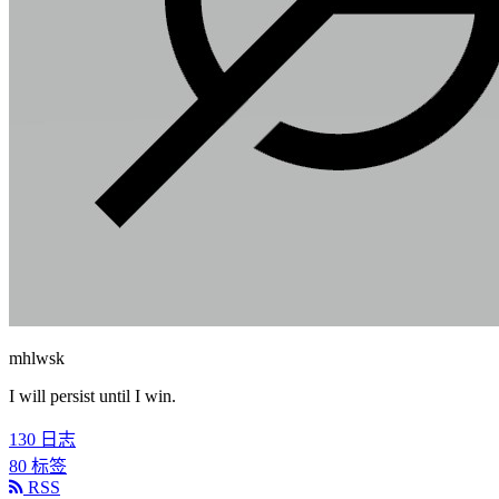
mhlwsk
I will persist until I win.
130
日志
80
标签
RSS