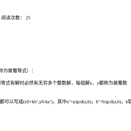
阅读次数：
25
（称为裴蜀等式）：
蜀等式有解时必然有无穷多个整数解，每组解x、y都称为裴蜀数
x0+kb’,y0-ka’)，其中a’=a/gcd(a,b)，b’=b/gcd(a,b)