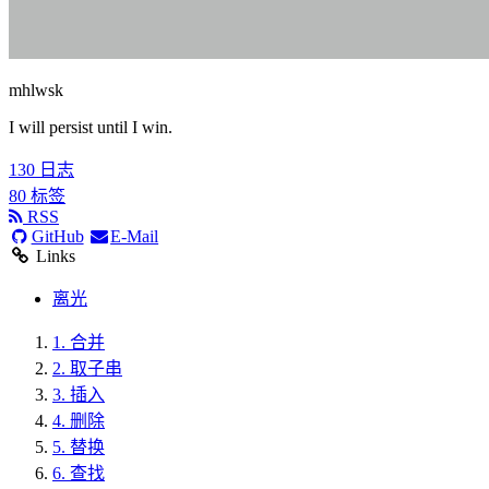
mhlwsk
I will persist until I win.
130
日志
80
标签
RSS
GitHub
E-Mail
Links
离光
1.
合并
2.
取子串
3.
插入
4.
删除
5.
替换
6.
查找