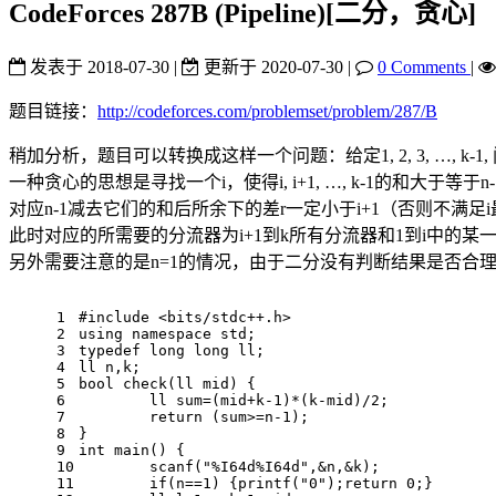
CodeForces 287B (Pipeline)[二分，贪心]
发表于
2018-07-30
|
更新于
2020-07-30
|
0 Comments
|
题目链接：
http://codeforces.com/problemset/problem/287/B
稍加分析，题目可以转换成这样一个问题：给定1, 2, 3, …, 
一种贪心的思想是寻找一个i，使得i, i+1, …, k-1的和大于等于n-1
对应n-1减去它们的和后所余下的差r一定小于i+1（否则不满足i最
此时对应的所需要的分流器为i+1到k所有分流器和1到i中的某
另外需要注意的是n=1的情况，由于二分没有判断结果是否合
1
#
include
<bits/stdc++.h>
2
using
namespace
std
;
3
typedef
long
long
 ll;
4
ll n,k;
5
bool
check
(ll mid)
{
6
	ll sum=(mid+k
-1
)*(k-mid)/
2
;
7
return
 (sum>=n
-1
);
8
}
9
int
main
()
{
10
scanf
(
"%I64d%I64d"
,&n,&k);
11
if
(n==
1
) {
printf
(
"0"
);
return
0
;}