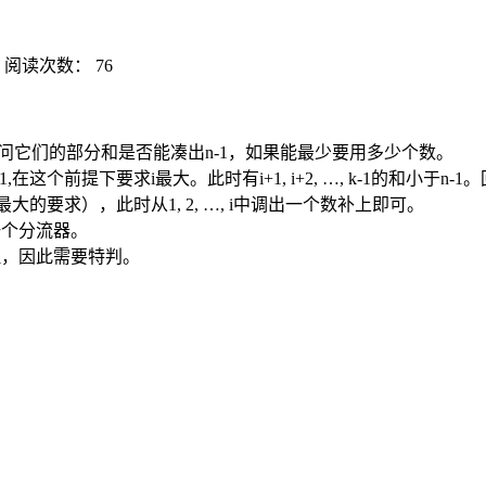
阅读次数：
76
k-1, 问它们的部分和是否能凑出n-1，如果能最少要用多少个数。
,在这个前提下要求i最大。此时有i+1, i+2, …, k-1的和小于n-1
大的要求），此时从1, 2, …, i中调出一个数补上即可。
一个分流器。
理，因此需要特判。