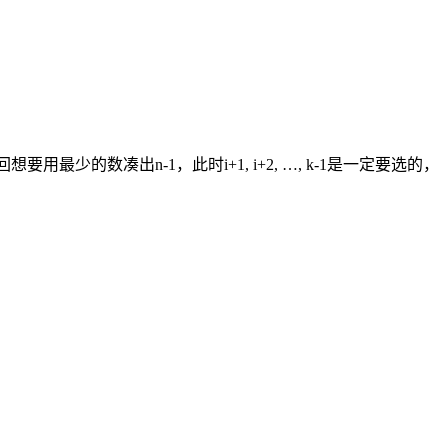
。回想要用最少的数凑出n-1，此时i+1, i+2, …, k-1是一定要选的，