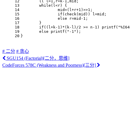
12
	ll l=
1
,r=k
-1
,mid;
13
while
(l<r) {
14
		mid=(l+r+
1
)>>
1
;
15
if
(check(mid)) l=mid;
16
else
 r=mid
-1
;
17
	}
18
if
((l+k
-1
)*(k-l)/
2
 >= n
-1
) 
printf
(
"%I64
19
else
printf
(
"-1"
);
20
}
# 二分
# 贪心
SGU154 (Factorial)[二分，思维]
CodeForces 578C (Weakness and Poorness)[三分]