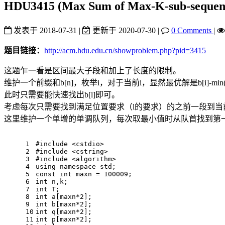
HDU3415 (Max Sum of Max-K-sub-s
发表于
2018-07-31
|
更新于
2020-07-30
|
0 Comments
|
题目链接：
http://acm.hdu.edu.cn/showproblem.php?pid=3415
这题乍一看是区间最大子段和加上了长度的限制。
维护一个前缀和b[n]，枚举i，对于当前i，显然最优解是b[i]-min(b[l])
此时只需要能快速找出b[l]即可。
考虑每次只需要找到满足位置要求（l的要求）的之前一段到
这里维护一个单增的单调队列，每次取最小值时从队首找到第
1
#
include
<cstdio>
2
#
include
<cstring>
3
#
include
<algorithm>
4
using
namespace
std
;
5
const
int
 maxn = 
100009
;
6
int
 n,k;
7
int
 T;
8
int
 a[maxn*
2
];
9
int
 b[maxn*
2
];
10
int
 q[maxn*
2
];
11
int
 p[maxn*
2
];