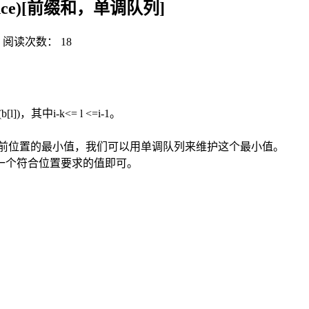
equence)[前缀和，单调队列]
阅读次数：
18
，其中i-k<= l <=i-1。
当前位置的最小值，我们可以用单调队列来维护这个最小值。
一个符合位置要求的值即可。