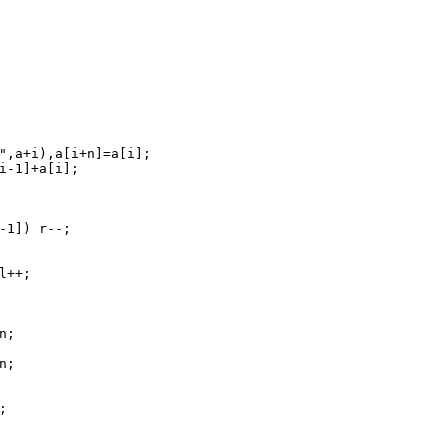
"
,a+i),a[i+n]=a[i];
i
-1
]+a[i];
-1
]) r--;
l++;
n;
n;
;