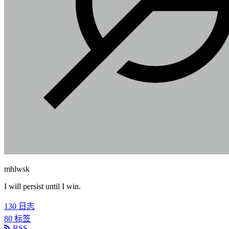
mhlwsk
I will persist until I win.
130
日志
80
标签
RSS