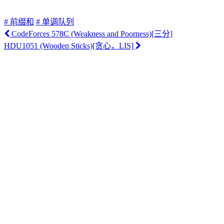
# 前缀和
# 单调队列
CodeForces 578C (Weakness and Poorness)[三分]
HDU1051 (Wooden Sticks)[贪心，LIS]