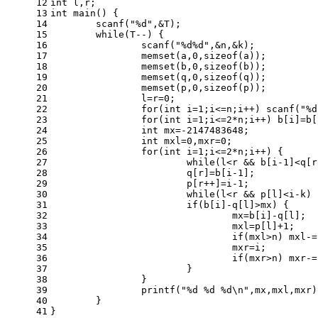
12
int
 l,r;
13
int
main
()
{
14
scanf
(
"%d"
,&T);
15
while
(T--) {
16
scanf
(
"%d%d"
,&n,&k);
17
memset
(a,
0
,
sizeof
(a));
18
memset
(b,
0
,
sizeof
(b));
19
memset
(q,
0
,
sizeof
(q));
20
memset
(p,
0
,
sizeof
(p));
21
		l=r=
0
;
22
for
(
int
 i=
1
;i<=n;i++) 
scanf
(
"%d
23
for
(
int
 i=
1
;i<=
2
*n;i++) b[i]=b[
24
int
 mx=
-2147483648
;
25
int
 mxl=
0
,mxr=
0
;
26
for
(
int
 i=
1
;i<=
2
*n;i++) {
27
while
(l<r && b[i
-1
]<q[r
28
			q[r]=b[i
-1
];
29
			p[r++]=i
-1
;
30
while
(l<r && p[l]<i-k) 
31
if
(b[i]-q[l]>mx) {
32
				mx=b[i]-q[l];
33
				mxl=p[l]+
1
;
34
if
(mxl>n) mxl-=
35
				mxr=i;
36
if
(mxr>n) mxr-=
37
			}
38
		}
39
printf
(
"%d %d %d\n"
,mx,mxl,mxr)
40
	}
41
}