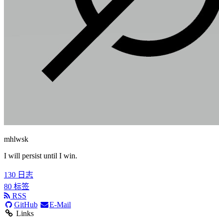
mhlwsk
I will persist until I win.
130
日志
80
标签
RSS
GitHub
E-Mail
Links